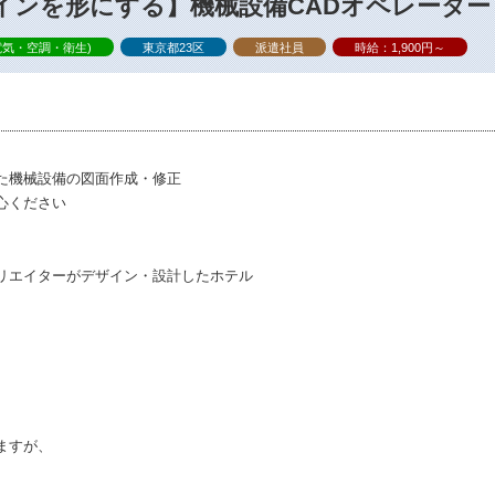
インを形にする】機械設備CADオペレーター
電気・空調・衛生)
東京都23区
派遣社員
時給：1,900円～
た機械設備の図面作成・修正
心ください
リエイターがデザイン・設計したホテル
ますが、