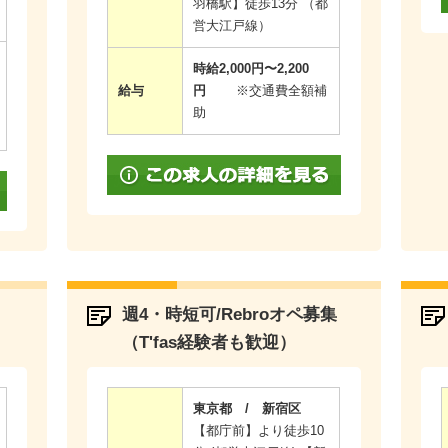
羽橋駅】徒歩13分 （都
営大江戸線）
時給2,000円〜2,200
給与
円
※交通費全額補
助
コ
週4・時短可/Rebroオペ募集
（T'fas経験者も歓迎）
東京都 / 新宿区
【都庁前】より徒歩10