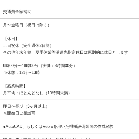
交通費全額補助
月〜金曜日（祝日は除く）
【休日】
土日祝休（完全週休2日制）
その他年末年始、夏季休業等派遣先指定休日は原則的に休日とします
9時00分〜18時00分（実働：8時間00分）
※休憩：12時〜13時
【残業時間】
月平均：ほとんどなし（10時間未満）
即日〜長期（3ヶ月以上）
※開始日ご相談可
●AutoCAD、もしくはRebroを用いた機械設備図面の作成経験