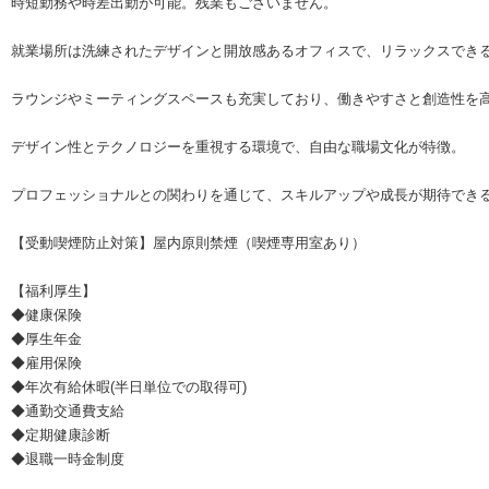
時短勤務や時差出勤が可能。残業もございません。
就業場所は洗練されたデザインと開放感あるオフィスで、リラックスでき
ラウンジやミーティングスペースも充実しており、働きやすさと創造性を
デザイン性とテクノロジーを重視する環境で、自由な職場文化が特徴。
プロフェッショナルとの関わりを通じて、スキルアップや成長が期待でき
【受動喫煙防止対策】屋内原則禁煙（喫煙専用室あり）
【福利厚生】
◆健康保険
◆厚生年金
◆雇用保険
◆年次有給休暇(半日単位での取得可)
◆通勤交通費支給
◆定期健康診断
◆退職一時金制度