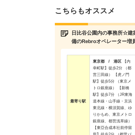
こちらもオススメ
日比谷公園内の事務所☆建
備のRebroオペレーター増
東京都 / 港区
【内
幸町駅】徒歩2分 （都
営三田線） 【虎ノ門
駅】徒歩5分 （東京メ
トロ銀座線） 【新橋
駅】徒歩7分 （JR東海
最寄り駅
道本線・山手線・京浜
東北線・横須賀線、ゆ
りかもめ、東京メトロ
銀座線、都営浅草線）
【東亞合成本社前停留
所】徒歩2分 （都営バ