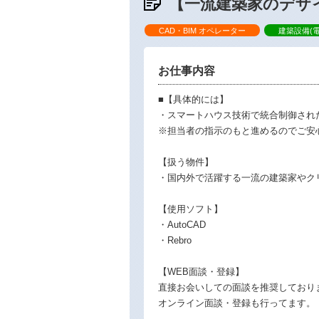
【一流建築家のデザ
CAD・BIM オペレーター
建築設備(
お仕事内容
■【具体的には】
・スマートハウス技術で統合制御され
※担当者の指示のもと進めるのでご安
【扱う物件】
・国内外で活躍する一流の建築家やク
【使用ソフト】
・AutoCAD
・Rebro
【WEB面談・登録】
直接お会いしての面談を推奨しており
オンライン面談・登録も行ってます。