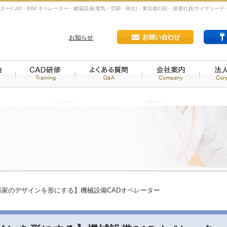
|CAD・BIM オペレーター・建築設備(電気・空調・衛生)・東京都23区・派遣社員|サイマリーディ
お知らせ
築家のデザインを形にする】機械設備CADオペレーター