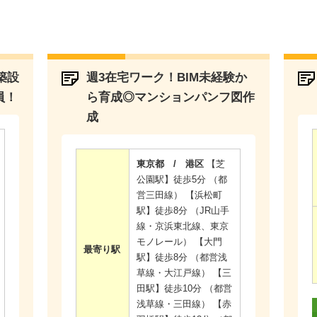
築設
週3在宅ワーク！BIM未経験か
員！
ら育成◎マンションパンフ図作
成
東京都 / 港区
【芝
公園駅】徒歩5分 （都
営三田線） 【浜松町
駅】徒歩8分 （JR山手
線・京浜東北線、東京
モノレール） 【大門
最寄り駅
駅】徒歩8分 （都営浅
草線・大江戸線） 【三
田駅】徒歩10分 （都営
浅草線・三田線） 【赤