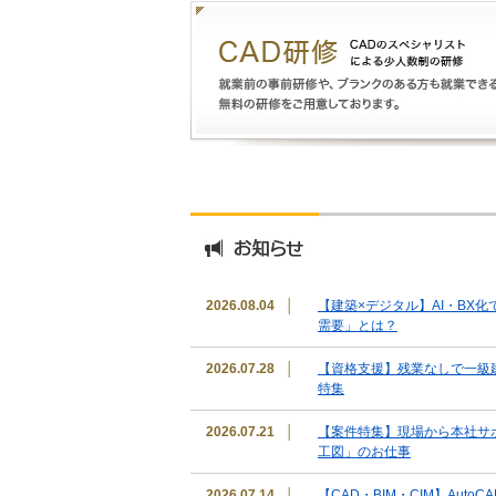
2026.08.04
│
【建築×デジタル】AI・BX
需要」とは？
2026.07.28
│
【資格支援】残業なしで一級
特集
2026.07.21
│
【案件特集】現場から本社サ
工図」のお仕事
2026.07.14
│
【CAD・BIM・CIM】Auto