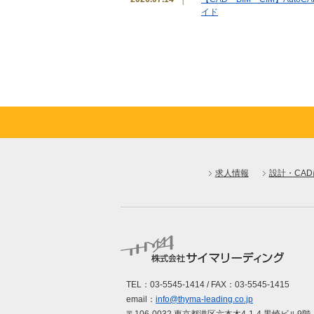
イド
2026.07.07
│
【キャリアの選択】「残業なし
者のキャリア戦略
2026.06.30
│
【イベント報告】感謝を込めて
ました
2026.06.23
│
【当社の強み】健康診断も年
2026.06.16
│
【土木インフラ特集】日本の
CIM案件
求人情報
設計・CA
2026.06.09
│
【時給2200円以上】スキルを
人特集
2026.06.02
│
【BIM求人特集】「モデリン
育』のお仕事
2026.05.26
│
【設備CAD特集】Tfas・R
ップ
TEL：03-5545-1414 / FAX：03-5545-1415
email：
info@thyma-leading.co.jp
2026.05.19
│
【企業向け】教育コストを削