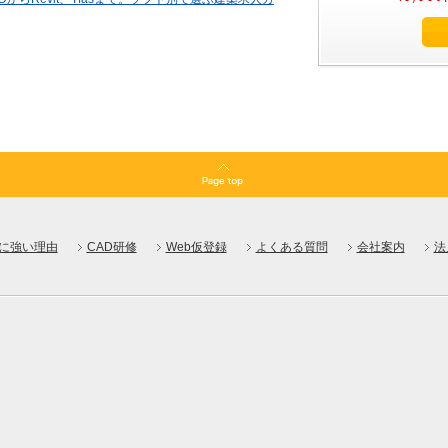
」で一級建築士とBIM習得を叶える、30代女性技術
。第21回 長期就業スタッフ様 交流会を開催いたし
1回実施。フリーランスにはない「会社の守り」
未来を足元から支える。橋梁・道路・河川のCAD・
Dに強い理由
CAD研修
Web仮登録
よくある質問
会社案内
法
正当に評価。専門性を活かす建築CAD・BIM/CIM求
グ」のその先へ。市場価値が急騰する『BIM推進・教
ebroで市場価値を上げる！設備設計補助へのキャリアア
減する。サイマリーディング「長期就業50%」の価