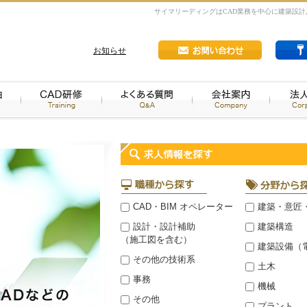
サイマリーディングはCAD業務を中心に建築設計
お知らせ
CAD・BIM オペレーター
建築・意匠
設計・設計補助
建築構造
（施工図を含む）
建築設備（
その他の技術系
土木
事務
機械
その他
プラント