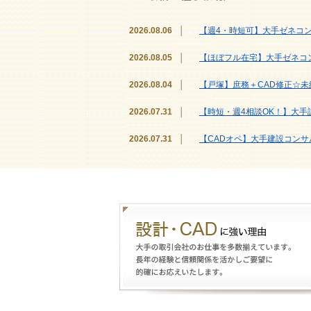
2026.08.06
│
【週4・時短可】大手ゼネコ
2026.08.05
│
【ほぼフル在宅】大手ゼネコ
2026.08.04
│
【戸塚】庶務＋CAD修正☆
2026.07.31
│
【時短・週4相談OK！】大手
2026.07.31
│
【CADオペ】大手建設コン