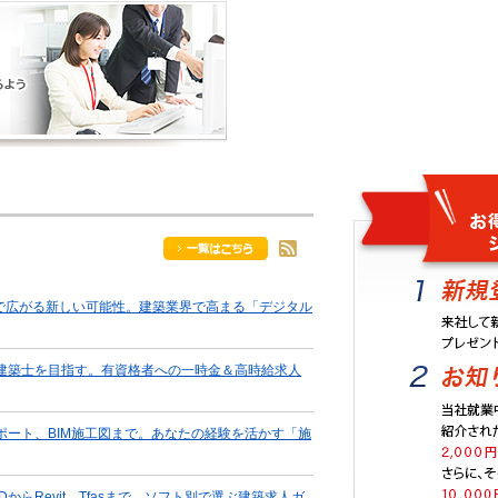
化で広がる新しい可能性。建築業界で高まる「デジタル
建築士を目指す。有資格者への一時金＆高時給求人
ポート、BIM施工図まで。あなたの経験を活かす「施
CADからRevit、Tfasまで。ソフト別で選ぶ建築求人ガ