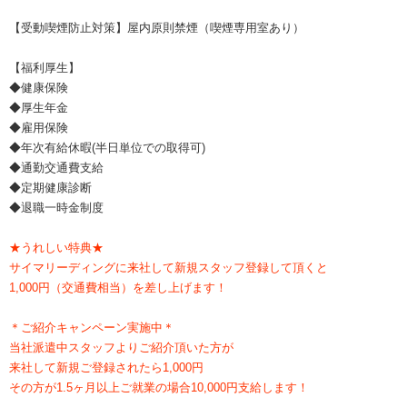
【受動喫煙防止対策】屋内原則禁煙（喫煙専用室あり）
【福利厚生】
◆健康保険
◆厚生年金
◆雇用保険
◆年次有給休暇(半日単位での取得可)
◆通勤交通費支給
◆定期健康診断
◆退職一時金制度
★うれしい特典★
サイマリーディングに来社して新規スタッフ登録して頂くと
1,000円（交通費相当）を差し上げます！
＊ご紹介キャンペーン実施中＊
当社派遣中スタッフよりご紹介頂いた方が
来社して新規ご登録されたら1,000円
その方が1.5ヶ月以上ご就業の場合10,000円支給します！