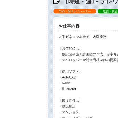
【時短・週1～テレ
CAD・BIM オペレーター
建築・意匠
お仕事内容
大手ゼネコン本社で、内勤業務。
【具体的には】
・仮設図や施工計画図の作成、赤字修
・デベロッパーや総合商社向けの提案
【使用ソフト】
・AutoCAD
・Revit
・Illustrator
【扱う物件は】
・物流施設
・マンション
・オフィスビル など