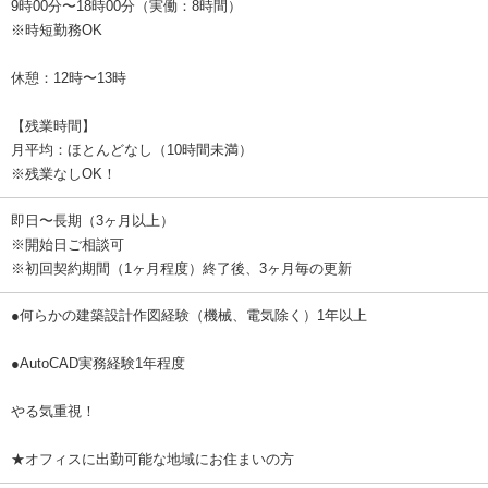
9時00分〜18時00分（実働：8時間）
※時短勤務OK
休憩：12時〜13時
【残業時間】
月平均：ほとんどなし（10時間未満）
※残業なしOK！
即日〜長期（3ヶ月以上）
※開始日ご相談可
※初回契約期間（1ヶ月程度）終了後、3ヶ月毎の更新
●何らかの建築設計作図経験（機械、電気除く）1年以上
●AutoCAD実務経験1年程度
やる気重視！
★オフィスに出勤可能な地域にお住まいの方