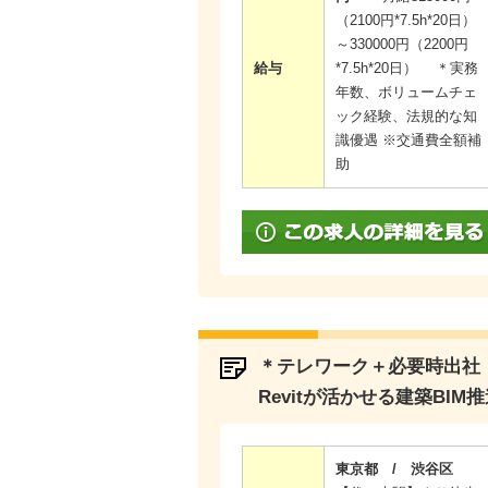
（2100円*7.5h*20日）
～330000円（2200円
給与
*7.5h*20日） ＊実務
年数、ボリュームチェ
ック経験、法規的な知
識優遇 ※交通費全額補
助
＊テレワーク＋必要時出社
Revitが活かせる建築BIM
東京都 / 渋谷区