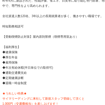
昨年4月に新設された、性能評価、省エネ、日英等に取り組む専門部署、専
中で、専門性をより高められます。
全社派遣人数120名、3年以上の長期就業者が多く、働きやすい職場です。
時短勤務相談可
【受動喫煙防止対策】屋内原則禁煙（喫煙専用室あり）
【福利厚生】
◆健康保険
◆厚生年金
◆雇用保険
◆年次有給休暇(半日単位での取得可)
◆通勤交通費支給
◆定期健康診断
◆退職一時金制度
★うれしい特典★
サイマリーディングに来社して新規スタッフ登録して頂くと
1,000円（交通費相当）を差し上げます！