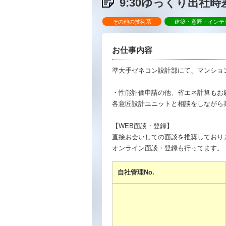
9:30ゆっくり出社
その他の技術系
建築・意匠・インテ
お仕事内容
準大手ゼネコン設計部にて、マンショ
・性能評価申請の他、省エネ計算もお
各意匠設計ユニットと相談をしながら
【WEB面談・登録】
直接お会いしての面談を推奨しており
オンライン面談・登録も行ってます。
自社管理No.