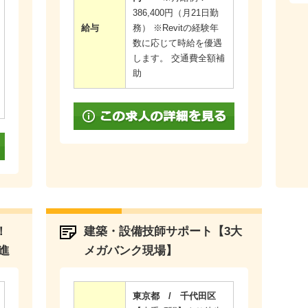
386,400円（月21日勤
給与
務） ※Revitの経験年
数に応じて時給を優遇
します。 交通費全額補
助
！
建築・設備技師サポート【3大
推進
メガバンク現場】
東京都 / 千代田区