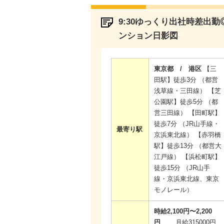
9:30ゆっくり出社時差出勤
ンション日影図
東京都 / 港区
【三
田駅】徒歩3分 （都営
浅草線・三田線） 【芝
公園駅】徒歩5分 （都
営三田線） 【田町駅】
徒歩7分 （JR山手線・
最寄り駅
京浜東北線） 【赤羽橋
駅】徒歩13分 （都営大
江戸線） 【浜松町駅】
徒歩15分 （JR山手
線・京浜東北線、東京
モノレール）
時給2,100円〜2,200
円
月給315000円