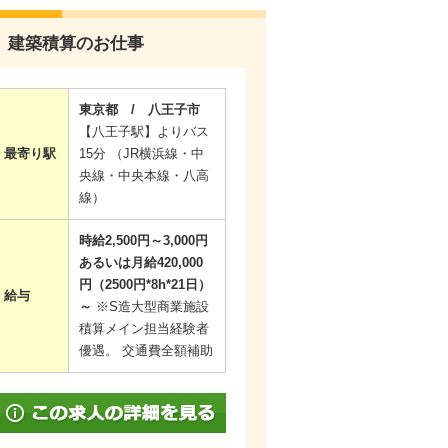
建築積算のお仕事
東京都 / 八王子市
【八王子駅】よりバス
最寄り駅
15分 （JR横浜線・中
央線・中央本線・八高
線）
時給2,500円～3,000円
あるいは月給420,000
円（2500円*8h*21日）
給与
～
※S造大型商業施設
積算メイン担当経験者
優遇。 交通費全額補助