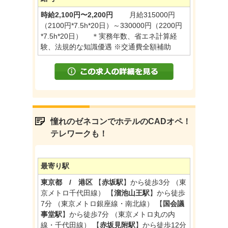
時給2,100円〜2,200円
月給315000円
（2100円*7.5h*20日）～330000円（2200円
*7.5h*20日） ＊実務年数、省エネ計算経
験、法規的な知識優遇 ※交通費全額補助
憧れのゼネコンでホテルのCADオペ！
テレワークも！
最寄り駅
東京都 / 港区
【
赤坂駅
】から徒歩3分 （東
京メトロ千代田線） 【
溜池山王駅
】から徒歩
7分 （東京メトロ銀座線・南北線） 【
国会議
事堂駅
】から徒歩7分 （東京メトロ丸の内
線・千代田線） 【
赤坂見附駅
】から徒歩12分