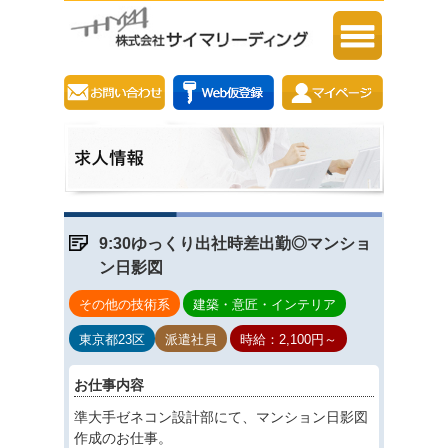
9:30ゆっくり出社時差出勤◎マンショ
ン日影図
その他の技術系
建築・意匠・インテリア
東京都23区
派遣社員
時給：2,100円～
お仕事内容
準大手ゼネコン設計部にて、マンション日影図
作成のお仕事。