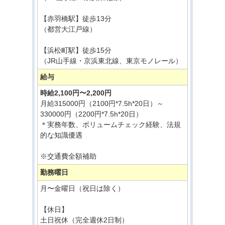
【赤羽橋駅】徒歩13分
（都営大江戸線）
【浜松町駅】徒歩15分
（JR山手線・京浜東北線、東京モノレール）
給与
時給2,100円〜2,200円
月給315000円（2100円*7.5h*20日）～
330000円（2200円*7.5h*20日）
＊実務年数、ボリュームチェック経験、法規
的な知識優遇
※交通費全額補助
勤務曜日
月〜金曜日（祝日は除く）
【休日】
土日祝休（完全週休2日制）