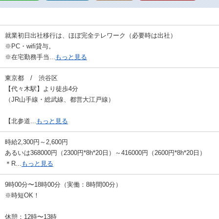
就業初日出社移行は、ほぼ完全テレワーク（必要時は出社）
※PC・wifi貸与。
※在宅勤務手当...
もっと見る
東京都 / 渋谷区
【代々木駅】より徒歩4分
（JR山手線・総武線、都営大江戸線）
【北参道...
もっと見る
時給2,300円～2,600円
あるいは368000円（2300円*8h*20日）～416000円（2600円*8h*20日）
＊R...
もっと見る
9時00分〜18時00分（実働：8時間00分）
※時短OK！
休憩：12時〜13時