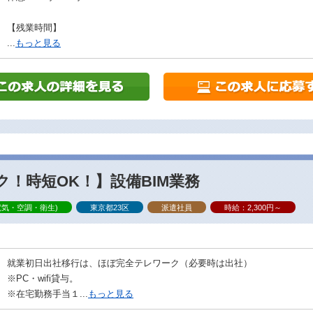
【残業時間】
...
もっと見る
！時短OK！】設備BIM業務
電気・空調・衛生)
東京都23区
派遣社員
時給：2,300円～
就業初日出社移行は、ほぼ完全テレワーク（必要時は出社）
※PC・wifi貸与。
※在宅勤務手当１...
もっと見る