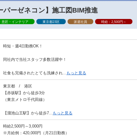
ーパーゼネコン】施工図BIM推進
・意匠・インテリア
東京都23区
派遣社員
時給：2,500円～
時短・週4日勤務OK！
同社内で当社スタッフ多数活躍中！
社食も完備されたとても洗練され...
もっと見る
東京都 / 港区
【赤坂駅】から徒歩3分
（東京メトロ千代田線）
【溜池山王駅】から徒歩7...
もっと見る
時給2,500円～3,000円
※月給例：420,000円（月21日勤務）