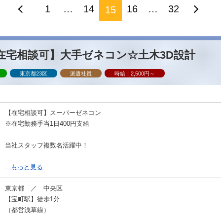
1
…
14
16
…
32
15
在宅相談可】大手ゼネコン☆土木3D設計
東京都23区
派遣社員
時給：2,500円～
【在宅相談可】スーパーゼネコン
※在宅勤務手当1日400円支給
当社スタッフ複数名活躍中！
...
もっと見る
東京都 ／ 中央区
【宝町駅】徒歩1分
（都営浅草線）